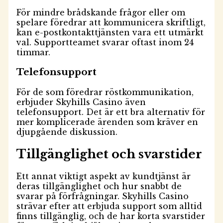
För mindre brådskande frågor eller om
spelare föredrar att kommunicera skriftligt,
kan e-postkontakttjänsten vara ett utmärkt
val. Supportteamet svarar oftast inom 24
timmar.
Telefonsupport
För de som föredrar röstkommunikation,
erbjuder Skyhills Casino även
telefonsupport. Det är ett bra alternativ för
mer komplicerade ärenden som kräver en
djupgående diskussion.
Tillgänglighet och svarstider
Ett annat viktigt aspekt av kundtjänst är
deras tillgänglighet och hur snabbt de
svarar på förfrågningar. Skyhills Casino
strävar efter att erbjuda support som alltid
finns tillgänglig, och de har korta svarstider