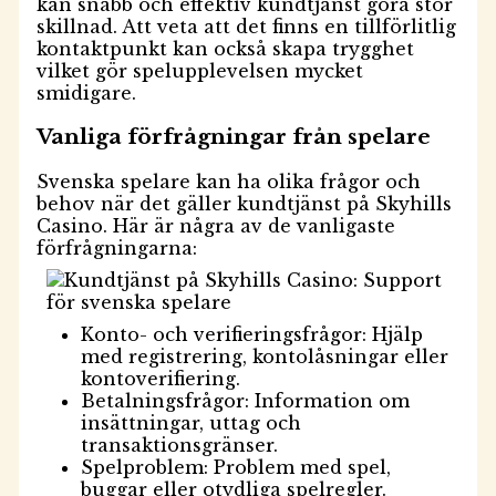
kan snabb och effektiv kundtjänst göra stor
skillnad. Att veta att det finns en tillförlitlig
kontaktpunkt kan också skapa trygghet
vilket gör spelupplevelsen mycket
smidigare.
Vanliga förfrågningar från spelare
Svenska spelare kan ha olika frågor och
behov när det gäller kundtjänst på Skyhills
Casino. Här är några av de vanligaste
förfrågningarna:
Konto- och verifieringsfrågor: Hjälp
med registrering, kontolåsningar eller
kontoverifiering.
Betalningsfrågor: Information om
insättningar, uttag och
transaktionsgränser.
Spelproblem: Problem med spel,
buggar eller otydliga spelregler.