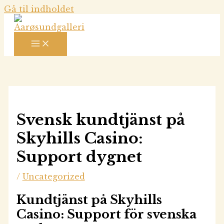
Gå til indholdet
Svensk kundtjänst på
Skyhills Casino:
Support dygnet
/
Uncategorized
Kundtjänst på Skyhills
Casino: Support för svenska