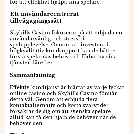
för att effektivt hjälpa sina spelare.
Ett användarcentrerat
tillvägagångssätt
Skyhills Casino fokuserar på att erbjuda en
användarvänlig och stressfri
spelupplevelse. Genom att investera i
högkvalitativ kundsupport kan de bättre
förstå spelarnas behov och förbättra sina
tjänster därefter.
Sammanfattning
Effektiv kundtjänst är hjärtat av varje lyckat
online casino och Skyhills Casino förstår
detta väl. Genom att erbjuda flera
kontaktalternativ och korta svarstider
försäkrar de sig om att svenska spelare
alltid kan få den hjälp de behöver när de
behöver den.