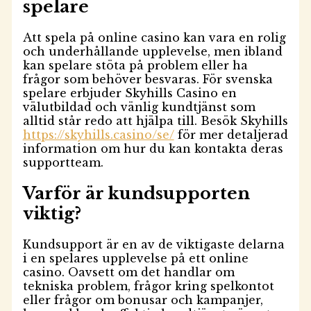
spelare
Att spela på online casino kan vara en rolig
och underhållande upplevelse, men ibland
kan spelare stöta på problem eller ha
frågor som behöver besvaras. För svenska
spelare erbjuder Skyhills Casino en
välutbildad och vänlig kundtjänst som
alltid står redo att hjälpa till. Besök Skyhills
https://skyhills.casino/se/
för mer detaljerad
information om hur du kan kontakta deras
supportteam.
Varför är kundsupporten
viktig?
Kundsupport är en av de viktigaste delarna
i en spelares upplevelse på ett online
casino. Oavsett om det handlar om
tekniska problem, frågor kring spelkontot
eller frågor om bonusar och kampanjer,